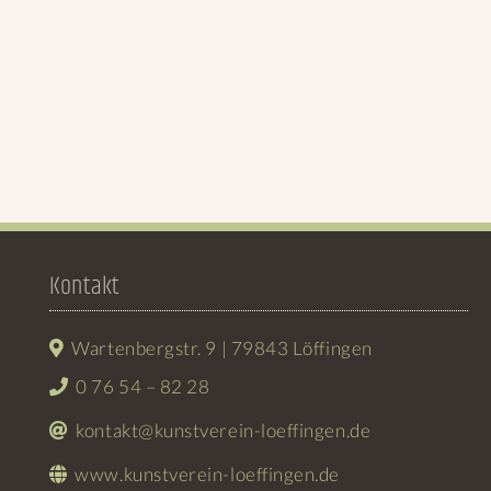
Kontakt
Wartenbergstr. 9 | 79843 Löffingen
0 76 54 – 82 28
kontakt@kunstverein-loeffingen.de
www.kunstverein-loeffingen.de