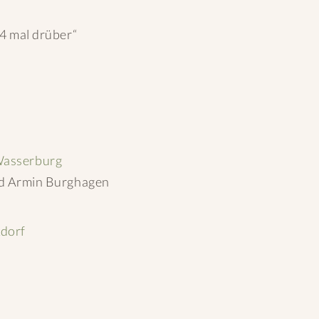
4 mal drüber“
Wasserburg
nd Armin Burghagen
kdorf