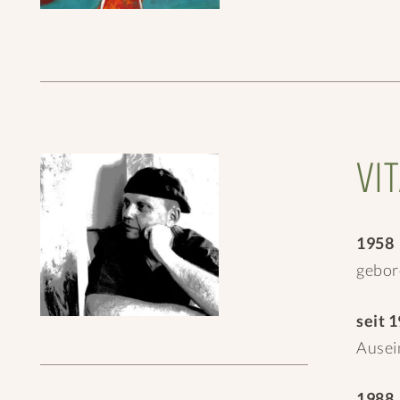
VI
1958
gebor
seit 
Ausei
1988