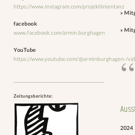
https://www.instagram.com/projektlinientanz
» Mit
facebook
» Mit
www.facebook.com/armin.burghagen
YouTube
https://www.youtube.com/@arminburghagen-/vi
Zeitungsberichte:
Auss
2024