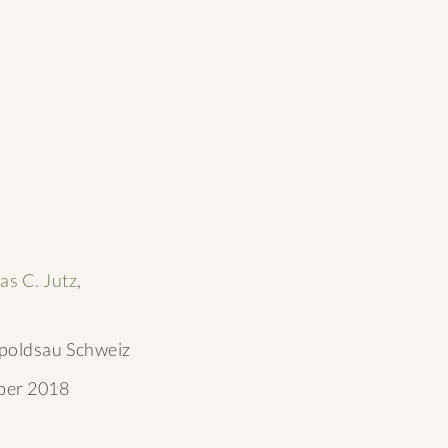
s C. Jutz
,
poldsau Schweiz
ber 2018