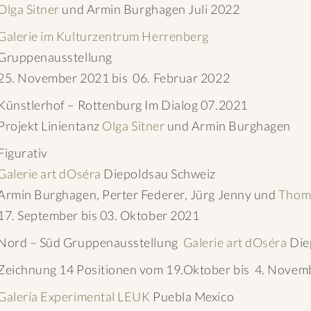
Olga Sitner
und Armin Burghagen Juli 2022
Galerie im Kulturzentrum Herrenberg
Gruppenausstellung
25. November 2021 bis 06. Februar 2022
Künstlerhof – Rottenburg Im Dialog 07.2021
Projekt Linientanz
Olga Sitner
und Armin Burghagen
Figurativ
Galerie art dOséra
Diepoldsau Schweiz
Armin Burghagen, Perter Federer, Jürg Jenny und
Thoma
17. September bis 03. Oktober 2021
Nord – Süd Gruppenausstellung
Galerie art dOséra
Die
Zeichnung 14 Positionen vom 19.Oktober bis 4. Novem
Galería Experimental LEUK
Puebla Mexico